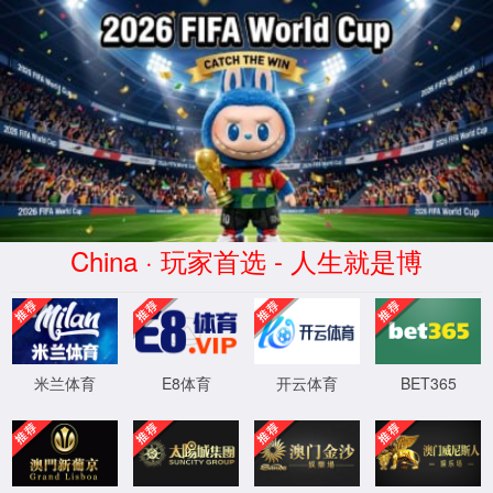
中国·云顶(7610-YD认证)官方登录入口-欢迎您
我们的服务
盛德贯通天下 精品畅销五洋
Our service
科技创新 引领未来
我们的产品