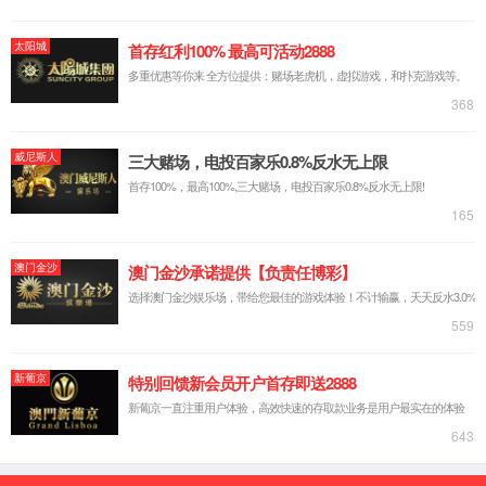
查看详情
上一页
1
下一页