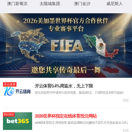
7A产品
首页
ꄲ
7610云顶官网入口产品
ꄲ
网络线产品
ꄲ
产品
ꀁ
끠
搜索
SFP-CAT7A